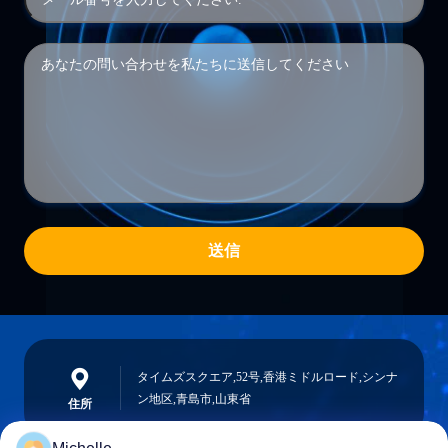
送信
タイムズスクエア,52号,香港ミドルロード,シンナ
ン地区,青島市,山東省
住所