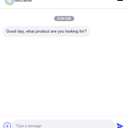
Michelle
robert@ailitecover.com
9:04 AM
電子メール
Good day, what product are you looking for?
0086-17667541696
電話
Qingdao Elite New Materials Co., Ltd.
Qingdao Elite New Materials Co., Ltd.
引用文 を 入手 する