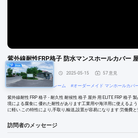
紫外線耐性FRP格子 防水マンスホールカバー
複合製の水槽カバー
2025-05-15
57 意見
#
複合材料のカバーとフレーム
#
オーダーメイド マンホールカバ
紫外線耐性 FRP 格子 - 耐久性 耐候性 格子 屋外 用 ELITE FRP
境による腐食に 優れた耐性があります工業用や海洋用に使えるようにす
に軽い.この特性により,手取り,輸送,設置が容易になります.労働費と労力
訪問者のメッセージ