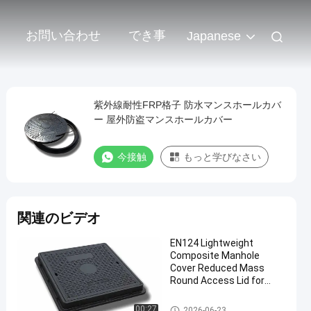
お問い合わせ
でき事
Japanese
紫外線耐性FRP格子 防水マンスホールカバ
ー 屋外防盗マンスホールカバー
今接触
もっと学びなさい
関連のビデオ
EN124 Lightweight
Composite Manhole
Cover Reduced Mass
Round Access Lid for
Municipal Drainage
Systems
複合製の水槽カバー
00:27
2026-06-23