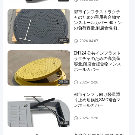
都市インフラストラクチ
ャのための重用複合物マ
ンスホールカバー 40トン
の負荷容量,耐腐食性,軽量
設計
複合製の水槽カバー
00:27
2026-04-07
EN124 公共インフラスト
ラクチャのための高負荷
容量,耐腐食複合物マンス
ホールカバー
複合製の水槽カバー
00:36
2025-12-26
都市インフラ向け軽量滑
り止め耐候性SMC複合マ
ンホールカバー
複合製の水槽カバー
2025-12-26
00:40