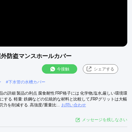
 屋外防盗マンスホールカバー
今接触
シェアする
ー
#
下水管の水槽カバー
 格子 製品の詳細 製品の利点 腐食耐性:FRP格子には 化学物,塩水,厳しい環境環
る. 軽量: 鉄鋼などの伝統的な材料と比較して,FRPグリットは大幅
を削減する. 高強度/重量比:...
お問い合わせ
メッセージを残しなさい